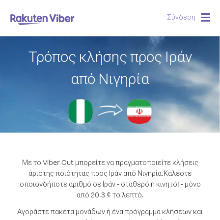
Σύνδεση
Togg
navig
Τρόπος κλήσης προς Ιράν
από Νιγηρία
Με το Viber Out μπορείτε να πραγματοποιείτε κλήσεις
άριστης ποιότητας προς Ιράν από Νιγηρία.
Καλέστε
οποιονδήποτε αριθμό σε Ιράν - σταθερό ή κινητό! - μόνο
από 20.3 ¢ το λεπτό.
Αγοράστε πακέτα μονάδων ή ένα πρόγραμμα κλήσεων και