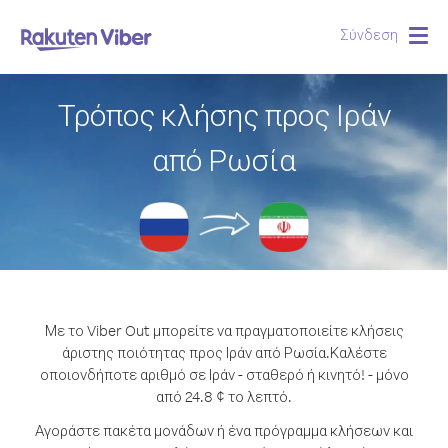
Σύνδεση
Togg
navig
Τρόπος κλήσης προς Ιράν
από Ρωσία
Με το Viber Out μπορείτε να πραγματοποιείτε κλήσεις
άριστης ποιότητας προς Ιράν από Ρωσία.
Καλέστε
οποιονδήποτε αριθμό σε Ιράν - σταθερό ή κινητό! - μόνο
από 24.8 ¢ το λεπτό.
Αγοράστε πακέτα μονάδων ή ένα πρόγραμμα κλήσεων και