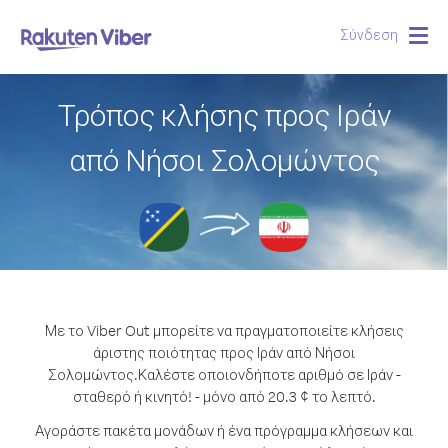
Σύνδεση
Togg
navig
Τρόπος κλήσης προς Ιράν
από Νήσοι Σολομώντος
Με το Viber Out μπορείτε να πραγματοποιείτε κλήσεις
άριστης ποιότητας προς Ιράν από Νήσοι
Σολομώντος.
Καλέστε οποιονδήποτε αριθμό σε Ιράν -
σταθερό ή κινητό! - μόνο από 20.3 ¢ το λεπτό.
Αγοράστε πακέτα μονάδων ή ένα πρόγραμμα κλήσεων και