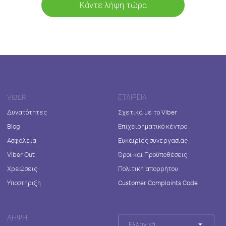
Κάντε λήψη τώρα
VIBER
ΕΤΑΙΡΕΊΑ
Δυνατότητες
Σχετικά με το Viber
Blog
Επιχειρηματικό κέντρο
Ασφάλεια
Ευκαιρίες συνεργασίας
Viber Out
Όροι και Προϋποθέσεις
Χρεώσεις
Πολιτική απορρήτου
Υποστήριξη
Customer Complaints Code
ΛΉΨΗ
Ελληνικά