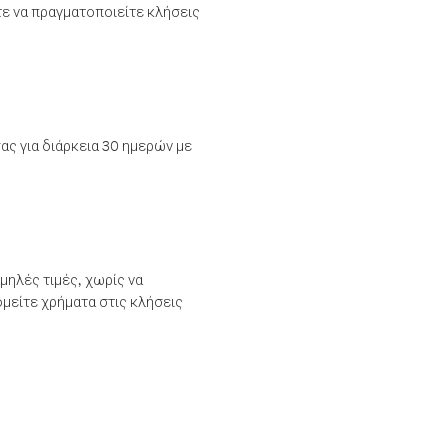
τε να πραγματοποιείτε κλήσεις
ας για διάρκεια 30 ημερών με
μηλές τιμές, χωρίς να
μείτε χρήματα στις κλήσεις