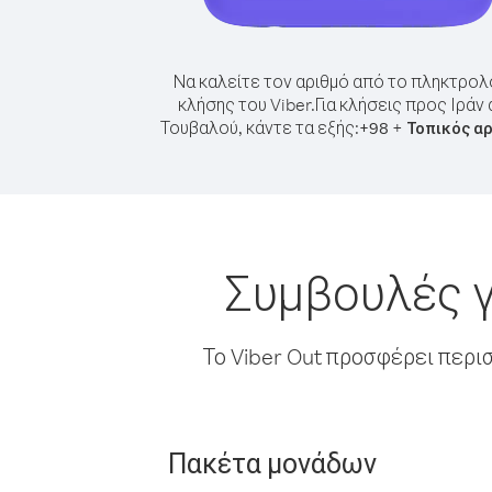
Να καλείτε τον αριθμό από το πληκτρολ
κλήσης του Viber.
Για κλήσεις προς Ιράν
Τουβαλού, κάντε τα εξής:
+
+
98
Τοπικός α
Συμβουλές γ
Το Viber Out προσφέρει περι
Πακέτα μονάδων