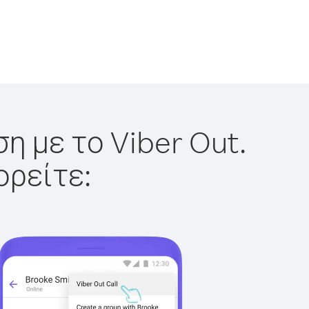
η με το Viber Out.
ορείτε: