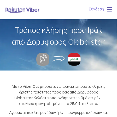
Σύνδεση
Togg
navig
Τρόπος κλήσης προς Ιράκ
από Δορυφόρος Globalstar
Με το Viber Out μπορείτε να πραγματοποιείτε κλήσεις
άριστης ποιότητας προς Ιράκ από Δορυφόρος
Globalstar.
Καλέστε οποιονδήποτε αριθμό σε Ιράκ -
σταθερό ή κινητό! - μόνο από 25.0 ¢ το λεπτό.
Αγοράστε πακέτα μονάδων ή ένα πρόγραμμα κλήσεων και