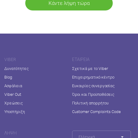
Κάντε λήψη τώρα
VIBER
ΕΤΑΙΡΕΊΑ
Δυνατότητες
Σχετικά με το Viber
Blog
Επιχειρηματικό κέντρο
Ασφάλεια
Ευκαιρίες συνεργασίας
Viber Out
Όροι και Προϋποθέσεις
Χρεώσεις
Πολιτική απορρήτου
Υποστήριξη
Customer Complaints Code
ΛΉΨΗ
Ελληνικά