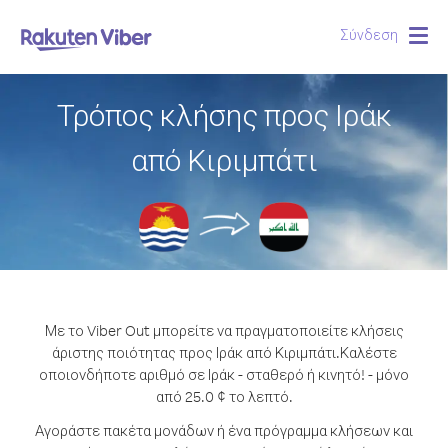
Σύνδεση
Togg
navig
Τρόπος κλήσης προς Ιράκ
από Κιριμπάτι
Με το Viber Out μπορείτε να πραγματοποιείτε κλήσεις
άριστης ποιότητας προς Ιράκ από Κιριμπάτι.
Καλέστε
οποιονδήποτε αριθμό σε Ιράκ - σταθερό ή κινητό! - μόνο
από 25.0 ¢ το λεπτό.
Αγοράστε πακέτα μονάδων ή ένα πρόγραμμα κλήσεων και