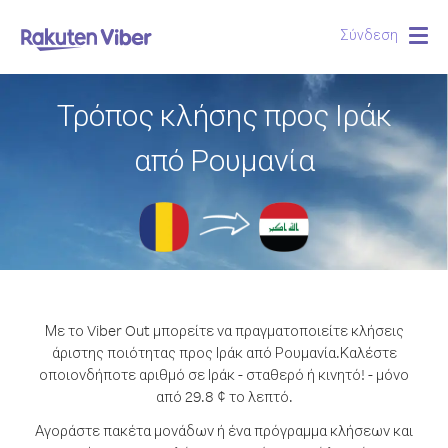
Σύνδεση
Togg
navig
Τρόπος κλήσης προς Ιράκ
από Ρουμανία
Με το Viber Out μπορείτε να πραγματοποιείτε κλήσεις
άριστης ποιότητας προς Ιράκ από Ρουμανία.
Καλέστε
οποιονδήποτε αριθμό σε Ιράκ - σταθερό ή κινητό! - μόνο
από 29.8 ¢ το λεπτό.
Αγοράστε πακέτα μονάδων ή ένα πρόγραμμα κλήσεων και