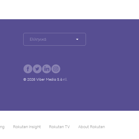
Ελληνικά
©
2026
Viber Media S.à r.l.
ing
Rakuten Insight
Rakuten TV
About Rakuten