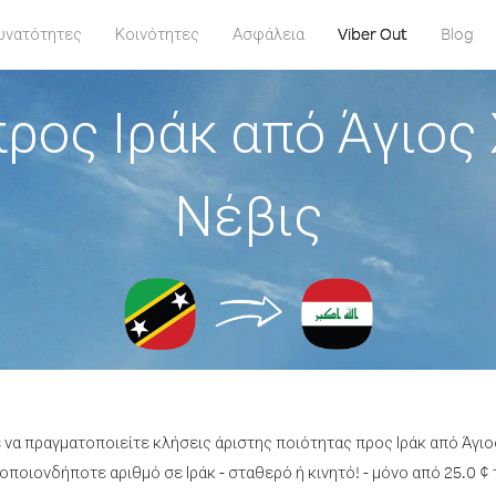
υνατότητες
Κοινότητες
Ασφάλεια
Viber Out
Blog
ρος Ιράκ από Άγιος
Νέβις
 να πραγματοποιείτε κλήσεις άριστης ποιότητας προς Ιράκ από Άγι
οποιονδήποτε αριθμό σε Ιράκ - σταθερό ή κινητό! - μόνο από 25.0 ¢ 