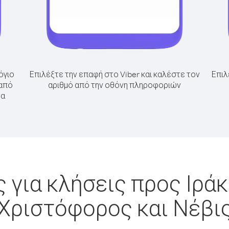
όγιο
Επιλέξτε την επαφή στο Viber και καλέστε τον
Επιλ
 από
αριθμό από την οθόνη πληροφοριών
τα
 για κλήσεις προς Ιράκ
Χριστόφορος και Νέβι