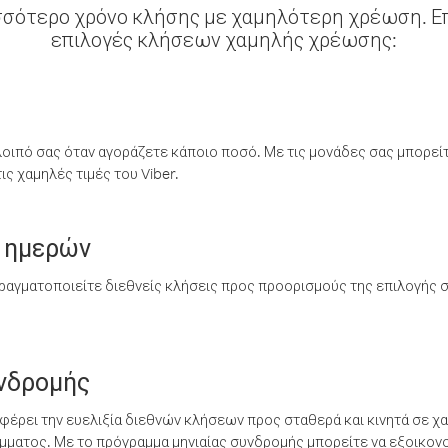
σσότερο χρόνο κλήσης με χαμηλότερη χρέωση. Επ
επιλογές κλήσεων χαμηλής χρέωσης:
λοιπό σας όταν αγοράζετε κάποιο ποσό. Με τις μονάδες σας μπορεί
ς χαμηλές τιμές του Viber.
 ημερών
ραγματοποιείτε διεθνείς κλήσεις προς προορισμούς της επιλογής σ
υνδρομής
έρει την ευελιξία διεθνών κλήσεων προς σταθερά και κινητά σε χα
ματος. Με το πρόγραμμα μηνιαίας συνδρομής μπορείτε να εξοικονο