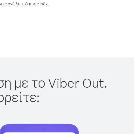
ις ανά λεπτό προς Ιράκ.
η με το Viber Out.
ορείτε: