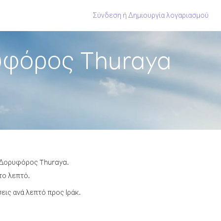
Σύνδεση
ή
Δημιουργία λογαριασμού
υφόρος Thuraya
ό Δορυφόρος Thuraya.
το λεπτό.
ις ανά λεπτό προς Ιράκ.