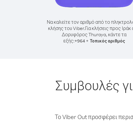
Να καλείτε τον αριθμό από το πληκτρολ
κλήσης του Viber.
Για κλήσεις προς Ιράκ
Δορυφόρος Thuraya, κάντε τα
εξής:
+
+
964
Τοπικός αριθμός
Συμβουλές γι
Το Viber Out προσφέρει περι