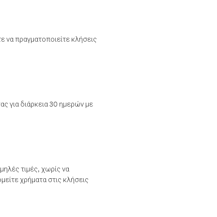
τε να πραγματοποιείτε κλήσεις
ας για διάρκεια 30 ημερών με
μηλές τιμές, χωρίς να
μείτε χρήματα στις κλήσεις