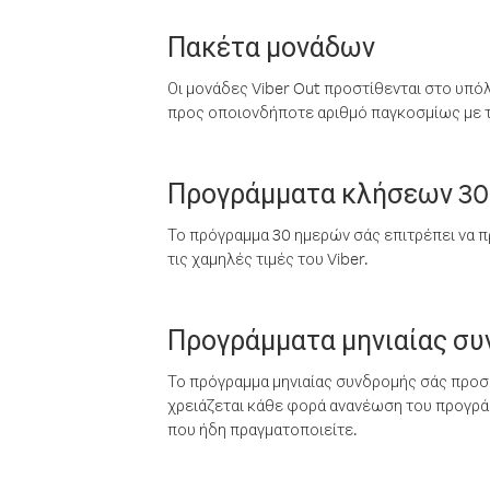
Πακέτα μονάδων
Οι μονάδες Viber Out προστίθενται στο υπό
προς οποιονδήποτε αριθμό παγκοσμίως με τι
Προγράμματα κλήσεων 30
Το πρόγραμμα 30 ημερών σάς επιτρέπει να π
τις χαμηλές τιμές του Viber.
Προγράμματα μηνιαίας σ
Το πρόγραμμα μηνιαίας συνδρομής σάς προσφ
χρειάζεται κάθε φορά ανανέωση του προγράμ
που ήδη πραγματοποιείτε.