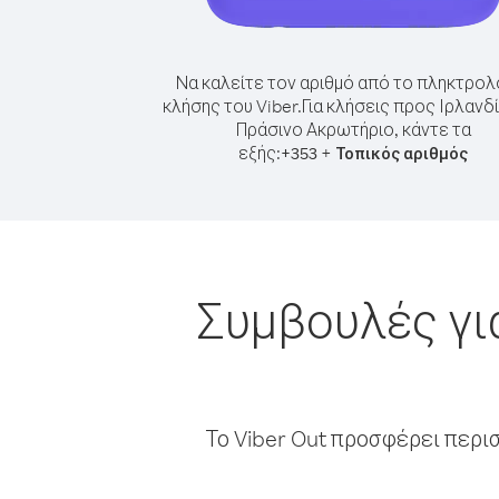
Να καλείτε τον αριθμό από το πληκτρολ
κλήσης του Viber.
Για κλήσεις προς Ιρλανδ
Πράσινο Ακρωτήριο, κάντε τα
εξής:
+
+
353
Τοπικός αριθμός
Συμβουλές γι
Το Viber Out προσφέρει περι