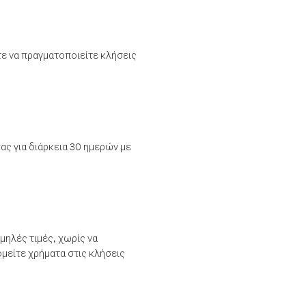
τε να πραγματοποιείτε κλήσεις
ας για διάρκεια 30 ημερών με
μηλές τιμές, χωρίς να
μείτε χρήματα στις κλήσεις