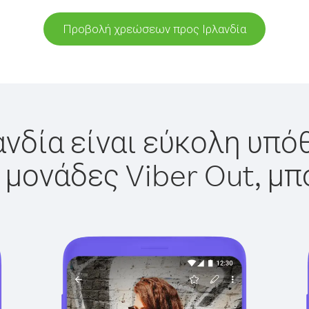
Προβολή χρεώσεων προς Ιρλανδία
ανδία είναι εύκολη υπόθ
 μονάδες Viber Out, μπ