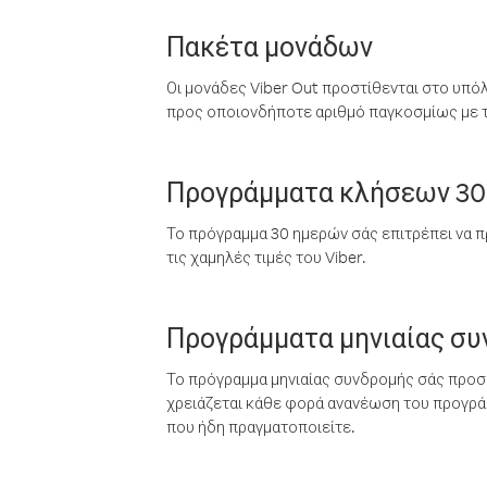
Πακέτα μονάδων
Οι μονάδες Viber Out προστίθενται στο υπό
προς οποιονδήποτε αριθμό παγκοσμίως με τι
Προγράμματα κλήσεων 30
Το πρόγραμμα 30 ημερών σάς επιτρέπει να π
τις χαμηλές τιμές του Viber.
Προγράμματα μηνιαίας σ
Το πρόγραμμα μηνιαίας συνδρομής σάς προσφ
χρειάζεται κάθε φορά ανανέωση του προγράμ
που ήδη πραγματοποιείτε.