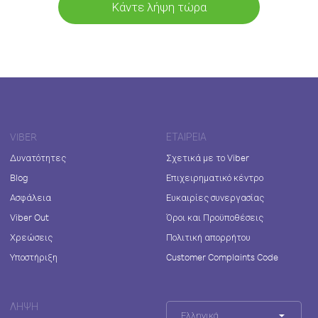
Κάντε λήψη τώρα
VIBER
ΕΤΑΙΡΕΊΑ
Δυνατότητες
Σχετικά με το Viber
Blog
Επιχειρηματικό κέντρο
Ασφάλεια
Ευκαιρίες συνεργασίας
Viber Out
Όροι και Προϋποθέσεις
Χρεώσεις
Πολιτική απορρήτου
Υποστήριξη
Customer Complaints Code
ΛΉΨΗ
Ελληνικά