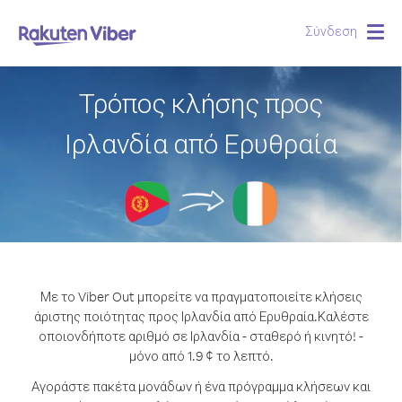
Σύνδεση
Togg
navig
Τρόπος κλήσης προς
Ιρλανδία από Ερυθραία
Με το Viber Out μπορείτε να πραγματοποιείτε κλήσεις
άριστης ποιότητας προς Ιρλανδία από Ερυθραία.
Καλέστε
οποιονδήποτε αριθμό σε Ιρλανδία - σταθερό ή κινητό! -
μόνο από 1.9 ¢ το λεπτό.
Αγοράστε πακέτα μονάδων ή ένα πρόγραμμα κλήσεων και