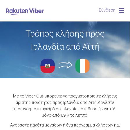
Σύνδεση
Togg
navig
Τρόπος κλήσης προς
Ιρλανδία από Αϊτή
Με το Viber Out μπορείτε να πραγματοποιείτε κλήσεις
άριστης ποιότητας προς Ιρλανδία από Αϊτή.
Καλέστε
οποιονδήποτε αριθμό σε Ιρλανδία - σταθερό ή κινητό! -
μόνο από 1.9 ¢ το λεπτό.
Αγοράστε πακέτα μονάδων ή ένα πρόγραμμα κλήσεων και