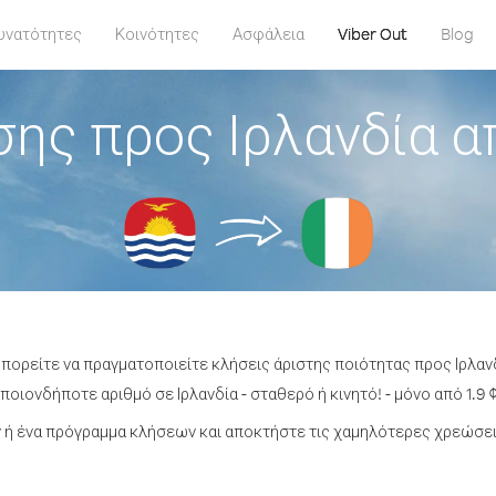
υνατότητες
Κοινότητες
Ασφάλεια
Viber Out
Blog
ης προς Ιρλανδία α
μπορείτε να πραγματοποιείτε κλήσεις άριστης ποιότητας προς Ιρλανδ
οιονδήποτε αριθμό σε Ιρλανδία - σταθερό ή κινητό! - μόνο από 1.9 
ή ένα πρόγραμμα κλήσεων και αποκτήστε τις χαμηλότερες χρεώσεις