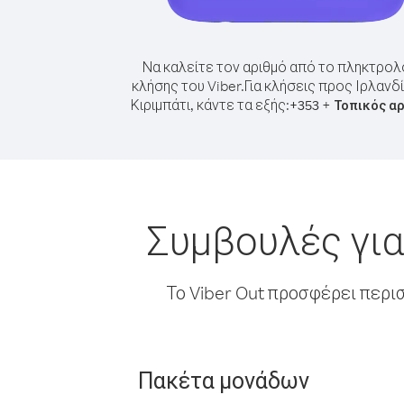
Να καλείτε τον αριθμό από το πληκτρολ
κλήσης του Viber.
Για κλήσεις προς Ιρλανδ
Κιριμπάτι, κάντε τα εξής:
+
+
353
Τοπικός α
Συμβουλές για
Το Viber Out προσφέρει περι
Πακέτα μονάδων