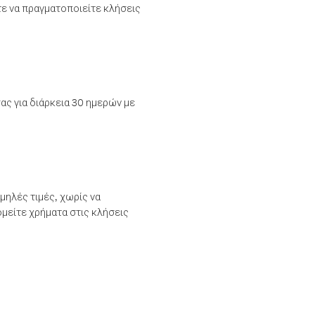
τε να πραγματοποιείτε κλήσεις
ας για διάρκεια 30 ημερών με
μηλές τιμές, χωρίς να
μείτε χρήματα στις κλήσεις