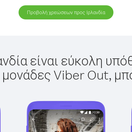
Προβολή χρεώσεων προς Ιρλανδία
ανδία είναι εύκολη υπόθ
 μονάδες Viber Out, μπ