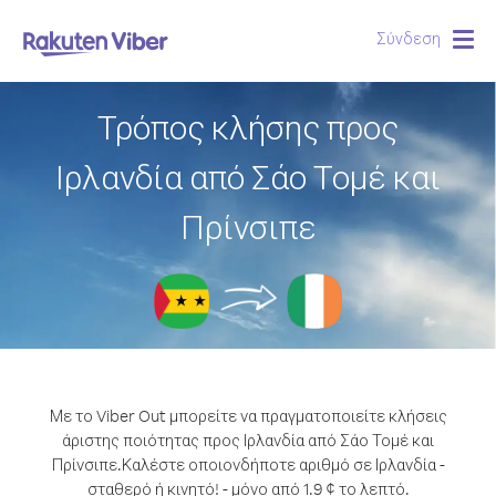
Σύνδεση
Togg
navig
Τρόπος κλήσης προς
Ιρλανδία από Σάο Τομέ και
Πρίνσιπε
Με το Viber Out μπορείτε να πραγματοποιείτε κλήσεις
άριστης ποιότητας προς Ιρλανδία από Σάο Τομέ και
Πρίνσιπε.
Καλέστε οποιονδήποτε αριθμό σε Ιρλανδία -
σταθερό ή κινητό! - μόνο από 1.9 ¢ το λεπτό.