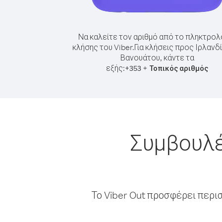
Να καλείτε τον αριθμό από το πληκτρολ
κλήσης του Viber.
Για κλήσεις προς Ιρλανδ
Βανουάτου, κάντε τα
εξής:
+
+
353
Τοπικός αριθμός
Συμβουλέ
Το Viber Out προσφέρει περι