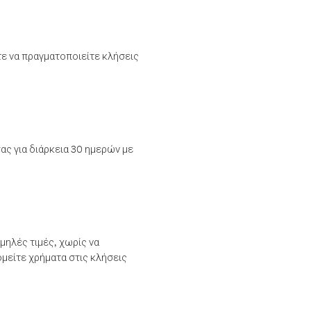
τε να πραγματοποιείτε κλήσεις
ας για διάρκεια 30 ημερών με
μηλές τιμές, χωρίς να
μείτε χρήματα στις κλήσεις