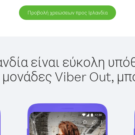
Προβολή χρεώσεων προς Ιρλανδία
ανδία είναι εύκολη υπόθ
 μονάδες Viber Out, μπ