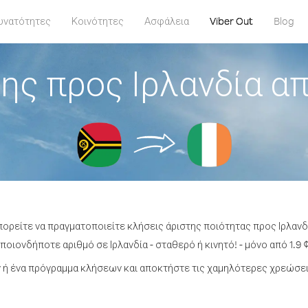
υνατότητες
Κοινότητες
Ασφάλεια
Viber Out
Blog
ης προς Ιρλανδία α
πορείτε να πραγματοποιείτε κλήσεις άριστης ποιότητας προς Ιρλαν
οιονδήποτε αριθμό σε Ιρλανδία - σταθερό ή κινητό! - μόνο από 1.9 
ή ένα πρόγραμμα κλήσεων και αποκτήστε τις χαμηλότερες χρεώσεις