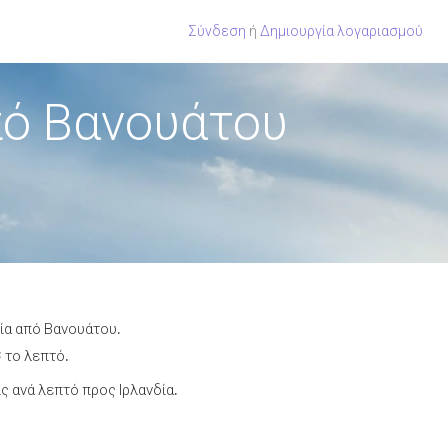
Σύνδεση
ή
Δημιουργία λογαριασμού
πό Βανουάτου
δία από Βανουάτου.
¢ το λεπτό.
 ανά λεπτό προς Ιρλανδία.