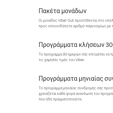
Πακέτα μονάδων
Οι μονάδες Viber Out προστίθενται στο υπό
προς οποιονδήποτε αριθμό παγκοσμίως με τι
Προγράμματα κλήσεων 30
Το πρόγραμμα 30 ημερών σάς επιτρέπει να π
τις χαμηλές τιμές του Viber.
Προγράμματα μηνιαίας σ
Το πρόγραμμα μηνιαίας συνδρομής σάς προσφ
χρειάζεται κάθε φορά ανανέωση του προγράμ
που ήδη πραγματοποιείτε.