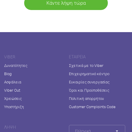
Κάντε λήψη τώρα
VIBER
ΕΤΑΙΡΕΊΑ
Δυνατότητες
Σχετικά με το Viber
Blog
Επιχειρηματικό κέντρο
Ασφάλεια
Ευκαιρίες συνεργασίας
Viber Out
Όροι και Προϋποθέσεις
Χρεώσεις
Πολιτική απορρήτου
Υποστήριξη
Customer Complaints Code
ΛΉΨΗ
Ελληνικά