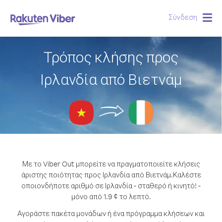
Σύνδεση
Togg
navig
Τρόπος κλήσης προς
Ιρλανδία από Βιετνάμ
Με το Viber Out μπορείτε να πραγματοποιείτε κλήσεις
άριστης ποιότητας προς Ιρλανδία από Βιετνάμ.
Καλέστε
οποιονδήποτε αριθμό σε Ιρλανδία - σταθερό ή κινητό! -
μόνο από 1.9 ¢ το λεπτό.
Αγοράστε πακέτα μονάδων ή ένα πρόγραμμα κλήσεων και