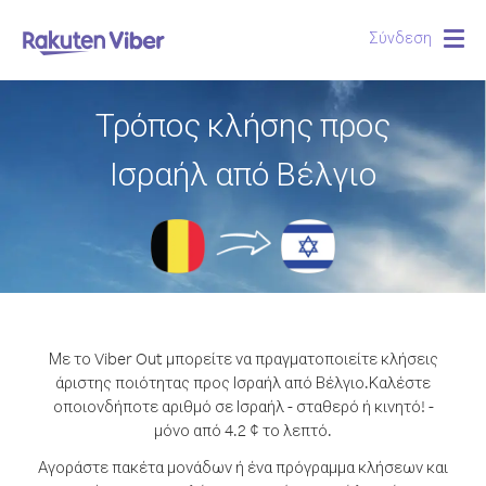
Σύνδεση
Togg
navig
Τρόπος κλήσης προς
Ισραήλ από Βέλγιο
Με το Viber Out μπορείτε να πραγματοποιείτε κλήσεις
άριστης ποιότητας προς Ισραήλ από Βέλγιο.
Καλέστε
οποιονδήποτε αριθμό σε Ισραήλ - σταθερό ή κινητό! -
μόνο από 4.2 ¢ το λεπτό.
Αγοράστε πακέτα μονάδων ή ένα πρόγραμμα κλήσεων και