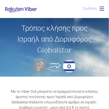
Σύνδεση
Togg
navig
Τρόπος κλήσης προς
Ισραήλ από Δορυφόρος
Globalstar
Με το Viber Out μπορείτε να πραγματοποιείτε κλήσεις
άριστης ποιότητας προς Ισραήλ από Δορυφόρος
Globalstar.
Καλέστε οποιονδήποτε αριθμό σε Ισραήλ -
σταθερό ή κινητό! - μόνο από 3.5 ¢ το λεπτό.