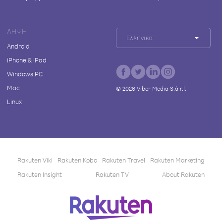
ΛΉΨΗ
Ελληνικά
Android
iPhone & iPad
Windows PC
Mac
©
2026
Viber Media S.à r.l.
Linux
Rakuten Viki
Rakuten Kobo
Rakuten Travel
Rakuten Marketing
Rakuten Insight
Rakuten TV
About Rakuten