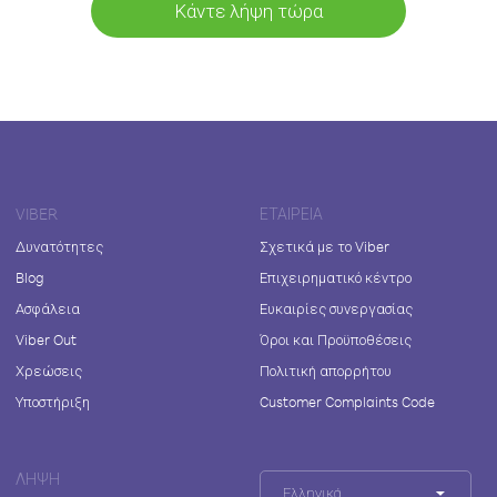
Κάντε λήψη τώρα
VIBER
ΕΤΑΙΡΕΊΑ
Δυνατότητες
Σχετικά με το Viber
Blog
Επιχειρηματικό κέντρο
Ασφάλεια
Ευκαιρίες συνεργασίας
Viber Out
Όροι και Προϋποθέσεις
Χρεώσεις
Πολιτική απορρήτου
Υποστήριξη
Customer Complaints Code
ΛΉΨΗ
Ελληνικά