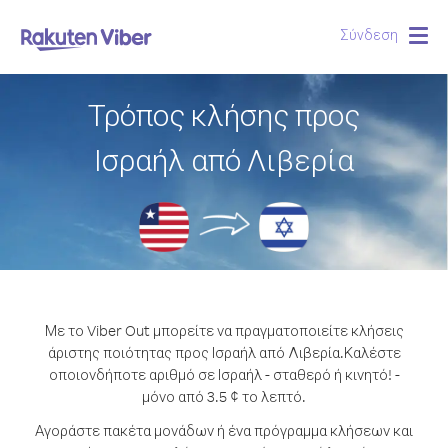
Σύνδεση
Togg
navig
Τρόπος κλήσης προς
Ισραήλ από Λιβερία
Με το Viber Out μπορείτε να πραγματοποιείτε κλήσεις
άριστης ποιότητας προς Ισραήλ από Λιβερία.
Καλέστε
οποιονδήποτε αριθμό σε Ισραήλ - σταθερό ή κινητό! -
μόνο από 3.5 ¢ το λεπτό.
Αγοράστε πακέτα μονάδων ή ένα πρόγραμμα κλήσεων και