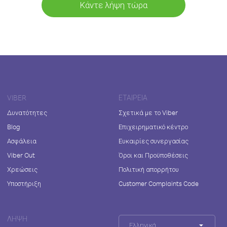
Κάντε λήψη τώρα
VIBER
ΕΤΑΙΡΕΊΑ
Δυνατότητες
Σχετικά με το Viber
Blog
Επιχειρηματικό κέντρο
Ασφάλεια
Ευκαιρίες συνεργασίας
Viber Out
Όροι και Προϋποθέσεις
Χρεώσεις
Πολιτική απορρήτου
Υποστήριξη
Customer Complaints Code
ΛΉΨΗ
Ελληνικά