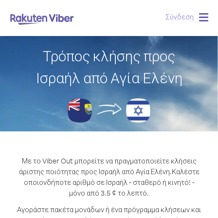
Σύνδεση
Togg
navig
Τρόπος κλήσης προς
Ισραήλ από Αγία Ελένη
Με το Viber Out μπορείτε να πραγματοποιείτε κλήσεις
άριστης ποιότητας προς Ισραήλ από Αγία Ελένη.
Καλέστε
οποιονδήποτε αριθμό σε Ισραήλ - σταθερό ή κινητό! -
μόνο από 3.5 ¢ το λεπτό.
Αγοράστε πακέτα μονάδων ή ένα πρόγραμμα κλήσεων και