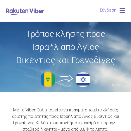
Σύνδεση
Togg
navig
Τρόπος κλήσης προς
Ισραήλ από Άγιος
Βικέντιος και Γρεναδίνες
Με το Viber Out μπορείτε να πραγματοποιείτε κλήσεις
άριστης ποιότητας προς Ισραήλ από Άγιος Βικέντιος και
Γρεναδίνες.
Καλέστε οποιονδήποτε αριθμό σε Ισραήλ -
σταθερό ή κινητό! - μόνο από 3.5 ¢ το λεπτό.