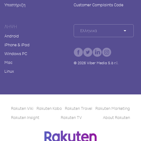
Υποστήριξη
Customer Complaints Code
ΛΉΨΗ
Ελληνικά
Android
iPhone & iPad
Windows PC
Mac
©
2026
Viber Media S.à r.l.
Linux
Rakuten Viki
Rakuten Kobo
Rakuten Travel
Rakuten Marketing
Rakuten Insight
Rakuten TV
About Rakuten