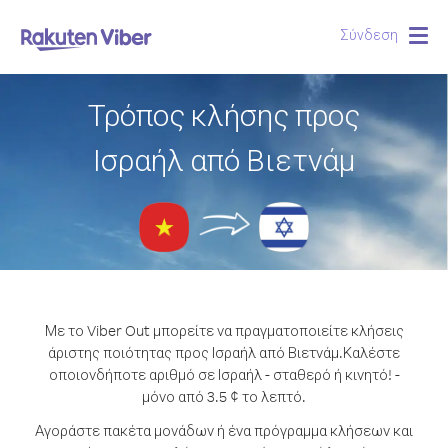
Σύνδεση
Togg
navig
Τρόπος κλήσης προς
Ισραήλ από Βιετνάμ
Με το Viber Out μπορείτε να πραγματοποιείτε κλήσεις
άριστης ποιότητας προς Ισραήλ από Βιετνάμ.
Καλέστε
οποιονδήποτε αριθμό σε Ισραήλ - σταθερό ή κινητό! -
μόνο από 3.5 ¢ το λεπτό.
Αγοράστε πακέτα μονάδων ή ένα πρόγραμμα κλήσεων και