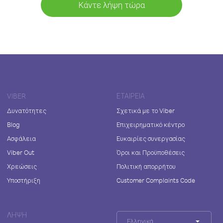
Κάντε λήψη τώρα
VIBER
ΕΤΑΙΡΕΊΑ
Δυνατότητες
Σχετικά με το Viber
Blog
Επιχειρηματικό κέντρο
Ασφάλεια
Ευκαιρίες συνεργασίας
Viber Out
Όροι και Προϋποθέσεις
Χρεώσεις
Πολιτική απορρήτου
Υποστήριξη
Customer Complaints Code
ΛΉΨΗ
Ελληνικά