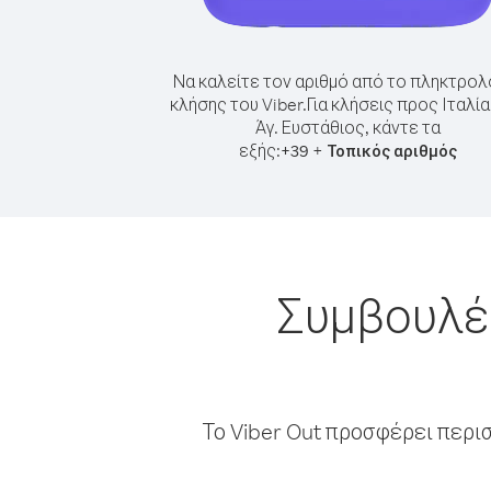
Να καλείτε τον αριθμό από το πληκτρολ
κλήσης του Viber.
Για κλήσεις προς Ιταλί
Άγ. Ευστάθιος, κάντε τα
εξής:
+
+
39
Τοπικός αριθμός
Συμβουλές
Το Viber Out προσφέρει περι