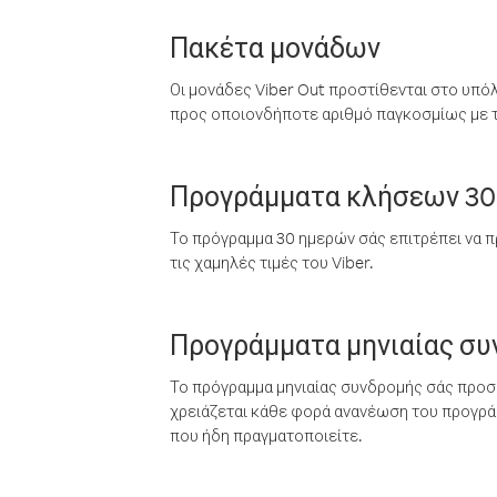
Πακέτα μονάδων
Οι μονάδες Viber Out προστίθενται στο υπό
προς οποιονδήποτε αριθμό παγκοσμίως με τι
Προγράμματα κλήσεων 30
Το πρόγραμμα 30 ημερών σάς επιτρέπει να π
τις χαμηλές τιμές του Viber.
Προγράμματα μηνιαίας σ
Το πρόγραμμα μηνιαίας συνδρομής σάς προσφ
χρειάζεται κάθε φορά ανανέωση του προγράμ
που ήδη πραγματοποιείτε.