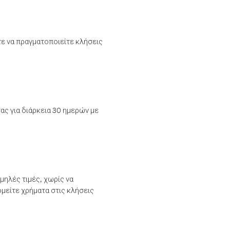
τε να πραγματοποιείτε κλήσεις
ας για διάρκεια 30 ημερών με
μηλές τιμές, χωρίς να
μείτε χρήματα στις κλήσεις