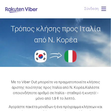
Σύνδεση
Togg
navig
Τρόπος κλήσης προς Ιταλία
από Ν. Κορέα
Με το Viber Out μπορείτε να πραγματοποιείτε κλήσεις
άριστης ποιότητας προς Ιταλία από Ν. Κορέα.
Καλέστε
οποιονδήποτε αριθμό σε Ιταλία - σταθερό ή κινητό! -
μόνο από 1.9 ¢ το λεπτό.
Αγοράστε πακέτα μονάδων ή ένα πρόγραμμα κλήσεων και