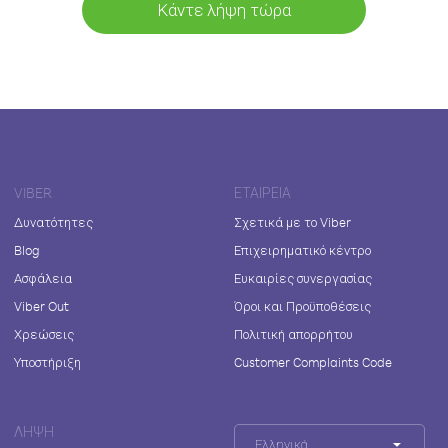
Κάντε λήψη τώρα
VIBER
ΕΤΑΙΡΕΊΑ
Δυνατότητες
Σχετικά με το Viber
Blog
Επιχειρηματικό κέντρο
Ασφάλεια
Ευκαιρίες συνεργασίας
Viber Out
Όροι και Προϋποθέσεις
Χρεώσεις
Πολιτική απορρήτου
Υποστήριξη
Customer Complaints Code
ΛΉΨΗ
Ελληνικά