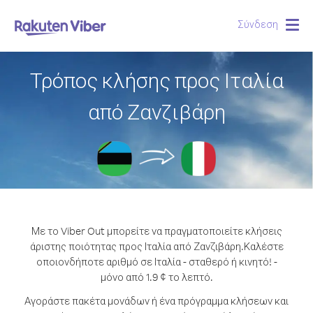
Σύνδεση
Togg
navig
Τρόπος κλήσης προς Ιταλία
από Ζανζιβάρη
Με το Viber Out μπορείτε να πραγματοποιείτε κλήσεις
άριστης ποιότητας προς Ιταλία από Ζανζιβάρη.
Καλέστε
οποιονδήποτε αριθμό σε Ιταλία - σταθερό ή κινητό! -
μόνο από 1.9 ¢ το λεπτό.
Αγοράστε πακέτα μονάδων ή ένα πρόγραμμα κλήσεων και