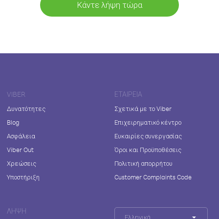
Κάντε λήψη τώρα
VIBER
ΕΤΑΙΡΕΊΑ
Δυνατότητες
Σχετικά με το Viber
Blog
Επιχειρηματικό κέντρο
Ασφάλεια
Ευκαιρίες συνεργασίας
Viber Out
Όροι και Προϋποθέσεις
Χρεώσεις
Πολιτική απορρήτου
Υποστήριξη
Customer Complaints Code
ΛΉΨΗ
Ελληνικά