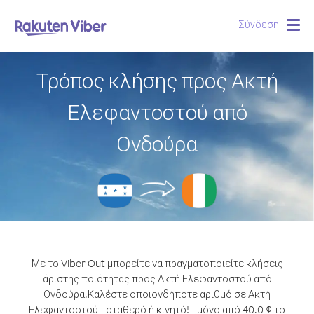
Σύνδεση
Togg
navig
Τρόπος κλήσης προς Ακτή
Ελεφαντοστού από
Ονδούρα
Με το Viber Out μπορείτε να πραγματοποιείτε κλήσεις
άριστης ποιότητας προς Ακτή Ελεφαντοστού από
Ονδούρα.
Καλέστε οποιονδήποτε αριθμό σε Ακτή
Ελεφαντοστού - σταθερό ή κινητό! - μόνο από 40.0 ¢ το