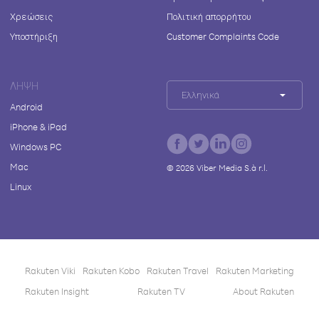
Χρεώσεις
Πολιτική απορρήτου
Υποστήριξη
Customer Complaints Code
ΛΉΨΗ
Ελληνικά
Android
iPhone & iPad
Windows PC
Mac
©
2026
Viber Media S.à r.l.
Linux
Rakuten Viki
Rakuten Kobo
Rakuten Travel
Rakuten Marketing
Rakuten Insight
Rakuten TV
About Rakuten