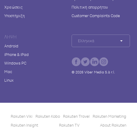
Χρεώσεις
Πολιτική απορρήτου
Υποστήριξη
Customer Complaints Code
ΛΉΨΗ
Ελληνικά
Android
iPhone & iPad
Windows PC
Mac
©
2026
Viber Media S.à r.l.
Linux
Rakuten Viki
Rakuten Kobo
Rakuten Travel
Rakuten Marketing
Rakuten Insight
Rakuten TV
About Rakuten