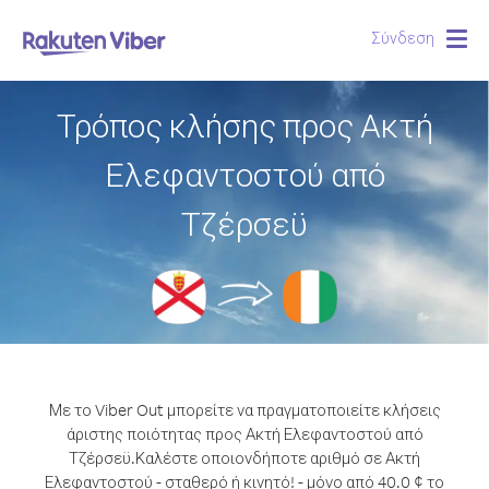
Σύνδεση
Togg
navig
Τρόπος κλήσης προς Ακτή
Ελεφαντοστού από
Τζέρσεϋ
Με το Viber Out μπορείτε να πραγματοποιείτε κλήσεις
άριστης ποιότητας προς Ακτή Ελεφαντοστού από
Τζέρσεϋ.
Καλέστε οποιονδήποτε αριθμό σε Ακτή
Ελεφαντοστού - σταθερό ή κινητό! - μόνο από 40.0 ¢ το