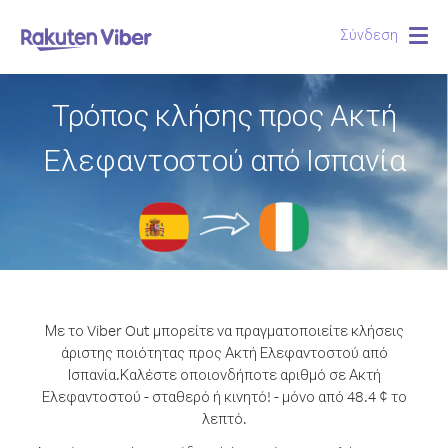
Σύνδεση
Togg
navig
Τρόπος κλήσης προς Ακτή
Ελεφαντοστού από Ισπανία
Με το Viber Out μπορείτε να πραγματοποιείτε κλήσεις
άριστης ποιότητας προς Ακτή Ελεφαντοστού από
Ισπανία.
Καλέστε οποιονδήποτε αριθμό σε Ακτή
Ελεφαντοστού - σταθερό ή κινητό! - μόνο από 48.4 ¢ το
λεπτό.