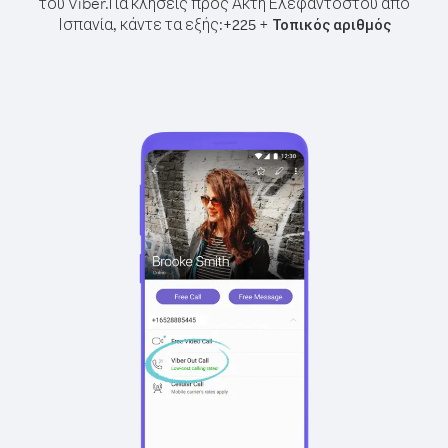
του Viber.
Για κλήσεις προς Ακτή Ελεφαντοστού από
Ισπανία, κάντε τα εξής:
+
+
225
Τοπικός αριθμός