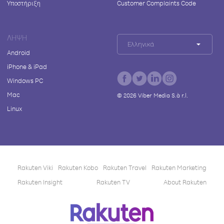
Υποστήριξη
Customer Complaints Code
ΛΉΨΗ
Ελληνικά
Android
iPhone & iPad
Windows PC
Mac
©
2026
Viber Media S.à r.l.
Linux
Rakuten Viki
Rakuten Kobo
Rakuten Travel
Rakuten Marketing
Rakuten Insight
Rakuten TV
About Rakuten