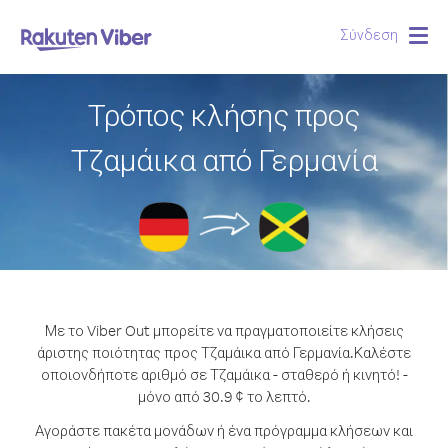
Σύνδεση
Togg
navig
Τρόπος κλήσης προς
Τζαμάικα από Γερμανία
Με το Viber Out μπορείτε να πραγματοποιείτε κλήσεις
άριστης ποιότητας προς Τζαμάικα από Γερμανία.
Καλέστε
οποιονδήποτε αριθμό σε Τζαμάικα - σταθερό ή κινητό! -
μόνο από 30.9 ¢ το λεπτό.
Αγοράστε πακέτα μονάδων ή ένα πρόγραμμα κλήσεων και