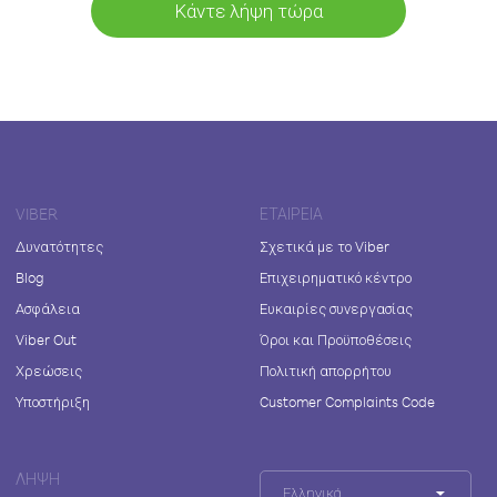
Κάντε λήψη τώρα
VIBER
ΕΤΑΙΡΕΊΑ
Δυνατότητες
Σχετικά με το Viber
Blog
Επιχειρηματικό κέντρο
Ασφάλεια
Ευκαιρίες συνεργασίας
Viber Out
Όροι και Προϋποθέσεις
Χρεώσεις
Πολιτική απορρήτου
Υποστήριξη
Customer Complaints Code
ΛΉΨΗ
Ελληνικά