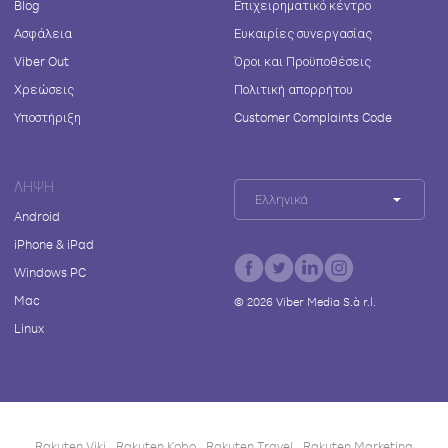
Blog
Επιχειρηματικό κέντρο
Ασφάλεια
Ευκαιρίες συνεργασίας
Viber Out
Όροι και Προϋποθέσεις
Χρεώσεις
Πολιτική απορρήτου
Υποστήριξη
Customer Complaints Code
ΛΉΨΗ
Ελληνικά
Android
iPhone & iPad
Windows PC
Mac
©
2026
Viber Media S.à r.l.
Linux
Rakuten Viki
Rakuten Kobo
Rakuten Travel
Rakuten Marketing