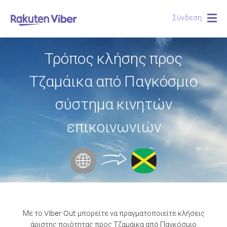
Σύνδεση
Togg
navig
Τρόπος κλήσης προς
Τζαμάικα από Παγκόσμιο
σύστημα κινητών
επικοινωνιών
Με το Viber Out μπορείτε να πραγματοποιείτε κλήσεις
άριστης ποιότητας προς Τζαμάικα από Παγκόσμιο