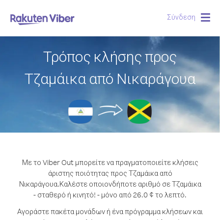
Σύνδεση
Togg
navig
Τρόπος κλήσης προς
Τζαμάικα από Νικαράγουα
Με το Viber Out μπορείτε να πραγματοποιείτε κλήσεις
άριστης ποιότητας προς Τζαμάικα από
Νικαράγουα.
Καλέστε οποιονδήποτε αριθμό σε Τζαμάικα
- σταθερό ή κινητό! - μόνο από 26.0 ¢ το λεπτό.
Αγοράστε πακέτα μονάδων ή ένα πρόγραμμα κλήσεων και