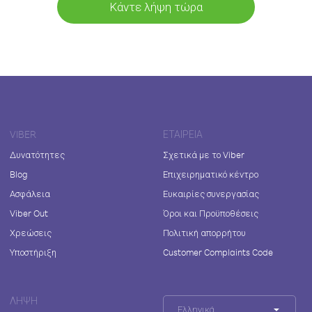
Κάντε λήψη τώρα
VIBER
ΕΤΑΙΡΕΊΑ
Δυνατότητες
Σχετικά με το Viber
Blog
Επιχειρηματικό κέντρο
Ασφάλεια
Ευκαιρίες συνεργασίας
Viber Out
Όροι και Προϋποθέσεις
Χρεώσεις
Πολιτική απορρήτου
Υποστήριξη
Customer Complaints Code
ΛΉΨΗ
Ελληνικά