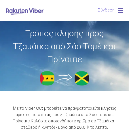
Σύνδεση
Togg
navig
Τρόπος κλήσης προς
Τζαμάικα από Σάο Τομέ και
Πρίνσιπε
Με το Viber Out μπορείτε να πραγματοποιείτε κλήσεις
άριστης ποιότητας προς Τζαμάικα από Σάο Τομέ και
Πρίνσιπε.
Καλέστε οποιονδήποτε αριθμό σε Τζαμάικα -
σταθερό ή κινητό! - μόνο από 26.0 ¢ το λεπτό.