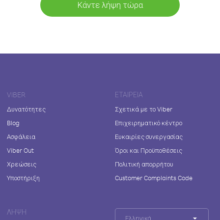
Κάντε λήψη τώρα
VIBER
ΕΤΑΙΡΕΊΑ
Δυνατότητες
Σχετικά με το Viber
Blog
Επιχειρηματικό κέντρο
Ασφάλεια
Ευκαιρίες συνεργασίας
Viber Out
Όροι και Προϋποθέσεις
Χρεώσεις
Πολιτική απορρήτου
Υποστήριξη
Customer Complaints Code
ΛΉΨΗ
Ελληνικά