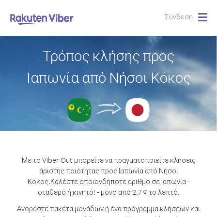
Σύνδεση
Togg
navig
Τρόπος κλήσης προς
Ιαπωνία από Νήσοι Κόκος
Με το Viber Out μπορείτε να πραγματοποιείτε κλήσεις
άριστης ποιότητας προς Ιαπωνία από Νήσοι
Κόκος.
Καλέστε οποιονδήποτε αριθμό σε Ιαπωνία -
σταθερό ή κινητό! - μόνο από 2.7 ¢ το λεπτό.
Αγοράστε πακέτα μονάδων ή ένα πρόγραμμα κλήσεων και