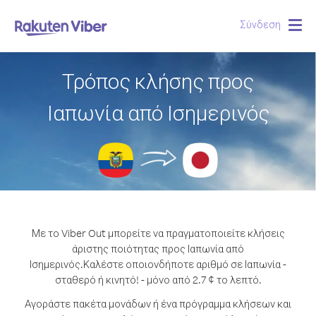
Σύνδεση
Togg
navig
Τρόπος κλήσης προς
Ιαπωνία από Ισημερινός
Με το Viber Out μπορείτε να πραγματοποιείτε κλήσεις
άριστης ποιότητας προς Ιαπωνία από
Ισημερινός.
Καλέστε οποιονδήποτε αριθμό σε Ιαπωνία -
σταθερό ή κινητό! - μόνο από 2.7 ¢ το λεπτό.
Αγοράστε πακέτα μονάδων ή ένα πρόγραμμα κλήσεων και