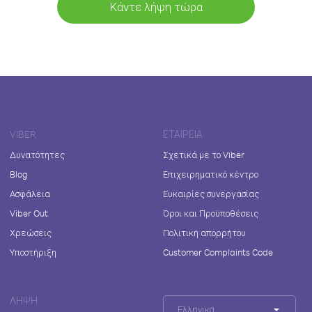
Κάντε λήψη τώρα
VIBER
ΕΤΑΙΡΕΊΑ
Δυνατότητες
Σχετικά με το Viber
Blog
Επιχειρηματικό κέντρο
Ασφάλεια
Ευκαιρίες συνεργασίας
Viber Out
Όροι και Προϋποθέσεις
Χρεώσεις
Πολιτική απορρήτου
Υποστήριξη
Customer Complaints Code
ΛΉΨΗ
Ελληνικά