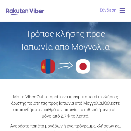
Σύνδεση
Togg
navig
Τρόπος κλήσης προς
Ιαπωνία από Μογγολία
Με το Viber Out μπορείτε να πραγματοποιείτε κλήσεις
άριστης ποιότητας προς Ιαπωνία από Μογγολία.
Καλέστε
οποιονδήποτε αριθμό σε Ιαπωνία - σταθερό ή κινητό! -
μόνο από 2.7 ¢ το λεπτό.
Αγοράστε πακέτα μονάδων ή ένα πρόγραμμα κλήσεων και