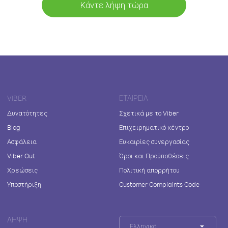
Κάντε λήψη τώρα
VIBER
ΕΤΑΙΡΕΊΑ
Δυνατότητες
Σχετικά με το Viber
Blog
Επιχειρηματικό κέντρο
Ασφάλεια
Ευκαιρίες συνεργασίας
Viber Out
Όροι και Προϋποθέσεις
Χρεώσεις
Πολιτική απορρήτου
Υποστήριξη
Customer Complaints Code
ΛΉΨΗ
Ελληνικά