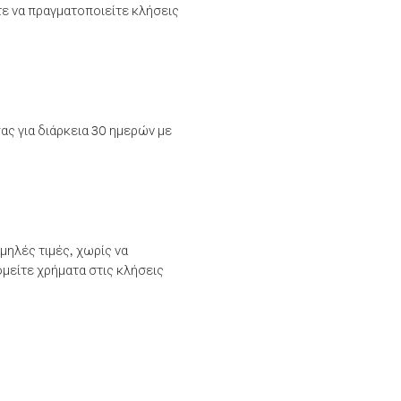
τε να πραγματοποιείτε κλήσεις
ας για διάρκεια 30 ημερών με
μηλές τιμές, χωρίς να
μείτε χρήματα στις κλήσεις