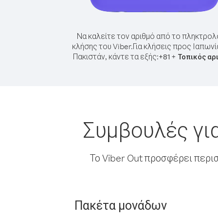
Να καλείτε τον αριθμό από το πληκτρολ
κλήσης του Viber.
Για κλήσεις προς Ιαπωνί
Πακιστάν, κάντε τα εξής:
+
+
81
Τοπικός αρ
Συμβουλές γι
Το Viber Out προσφέρει περι
Πακέτα μονάδων