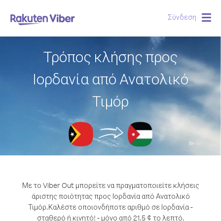
Σύνδεση
Togg
navig
Τρόπος κλήσης προς
Ιορδανία από Ανατολικό
Τιμόρ
Με το Viber Out μπορείτε να πραγματοποιείτε κλήσεις
άριστης ποιότητας προς Ιορδανία από Ανατολικό
Τιμόρ.
Καλέστε οποιονδήποτε αριθμό σε Ιορδανία -
σταθερό ή κινητό! - μόνο από 21.5 ¢ το λεπτό.