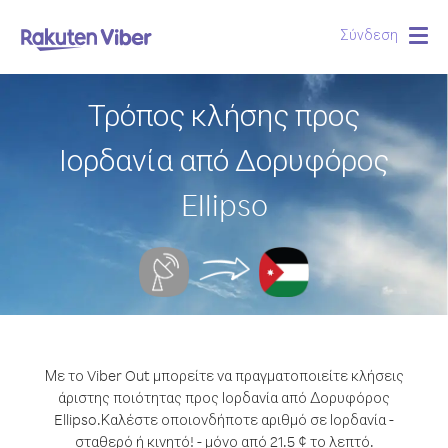
Σύνδεση
Togg
navig
Τρόπος κλήσης προς
Ιορδανία από Δορυφόρος
Ellipso
Με το Viber Out μπορείτε να πραγματοποιείτε κλήσεις
άριστης ποιότητας προς Ιορδανία από Δορυφόρος
Ellipso.
Καλέστε οποιονδήποτε αριθμό σε Ιορδανία -
σταθερό ή κινητό! - μόνο από 21.5 ¢ το λεπτό.