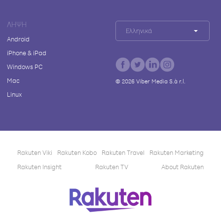
ΛΉΨΗ
Ελληνικά
Android
iPhone & iPad
Windows PC
Mac
©
2026
Viber Media S.à r.l.
Linux
Rakuten Viki
Rakuten Kobo
Rakuten Travel
Rakuten Marketing
Rakuten Insight
Rakuten TV
About Rakuten