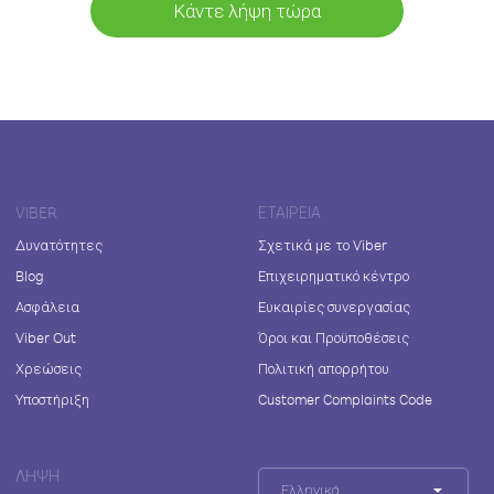
Κάντε λήψη τώρα
VIBER
ΕΤΑΙΡΕΊΑ
Δυνατότητες
Σχετικά με το Viber
Blog
Επιχειρηματικό κέντρο
Ασφάλεια
Ευκαιρίες συνεργασίας
Viber Out
Όροι και Προϋποθέσεις
Χρεώσεις
Πολιτική απορρήτου
Υποστήριξη
Customer Complaints Code
ΛΉΨΗ
Ελληνικά