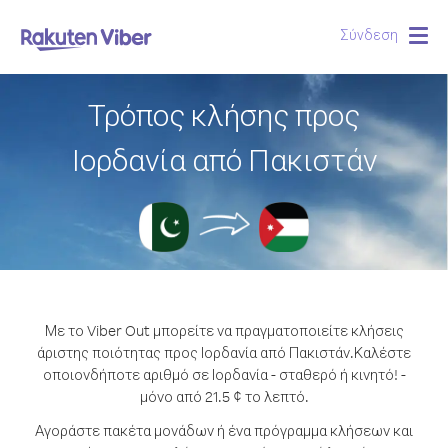
Σύνδεση
Togg
navig
Τρόπος κλήσης προς
Ιορδανία από Πακιστάν
Με το Viber Out μπορείτε να πραγματοποιείτε κλήσεις
άριστης ποιότητας προς Ιορδανία από Πακιστάν.
Καλέστε
οποιονδήποτε αριθμό σε Ιορδανία - σταθερό ή κινητό! -
μόνο από 21.5 ¢ το λεπτό.
Αγοράστε πακέτα μονάδων ή ένα πρόγραμμα κλήσεων και