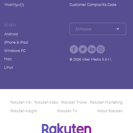
Υποστήριξη
Customer Complaints Code
ΛΉΨΗ
Ελληνικά
Android
iPhone & iPad
Windows PC
Mac
©
2026
Viber Media S.à r.l.
Linux
Rakuten Viki
Rakuten Kobo
Rakuten Travel
Rakuten Marketing
Rakuten Insight
Rakuten TV
About Rakuten