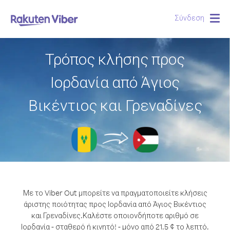
Σύνδεση
Togg
navig
Τρόπος κλήσης προς
Ιορδανία από Άγιος
Βικέντιος και Γρεναδίνες
Με το Viber Out μπορείτε να πραγματοποιείτε κλήσεις
άριστης ποιότητας προς Ιορδανία από Άγιος Βικέντιος
και Γρεναδίνες.
Καλέστε οποιονδήποτε αριθμό σε
Ιορδανία - σταθερό ή κινητό! - μόνο από 21.5 ¢ το λεπτό.