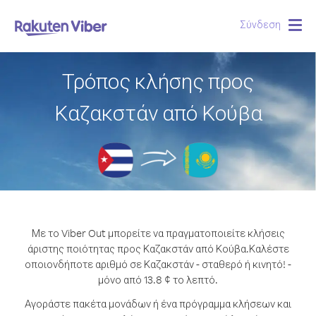
Σύνδεση
Togg
navig
Τρόπος κλήσης προς
Καζακστάν από Κούβα
Με το Viber Out μπορείτε να πραγματοποιείτε κλήσεις
άριστης ποιότητας προς Καζακστάν από Κούβα.
Καλέστε
οποιονδήποτε αριθμό σε Καζακστάν - σταθερό ή κινητό! -
μόνο από 13.8 ¢ το λεπτό.
Αγοράστε πακέτα μονάδων ή ένα πρόγραμμα κλήσεων και