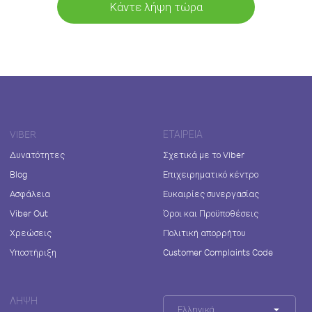
Κάντε λήψη τώρα
VIBER
ΕΤΑΙΡΕΊΑ
Δυνατότητες
Σχετικά με το Viber
Blog
Επιχειρηματικό κέντρο
Ασφάλεια
Ευκαιρίες συνεργασίας
Viber Out
Όροι και Προϋποθέσεις
Χρεώσεις
Πολιτική απορρήτου
Υποστήριξη
Customer Complaints Code
ΛΉΨΗ
Ελληνικά