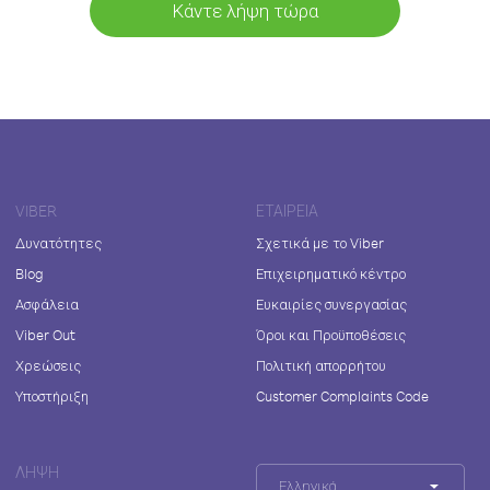
Κάντε λήψη τώρα
VIBER
ΕΤΑΙΡΕΊΑ
Δυνατότητες
Σχετικά με το Viber
Blog
Επιχειρηματικό κέντρο
Ασφάλεια
Ευκαιρίες συνεργασίας
Viber Out
Όροι και Προϋποθέσεις
Χρεώσεις
Πολιτική απορρήτου
Υποστήριξη
Customer Complaints Code
ΛΉΨΗ
Ελληνικά