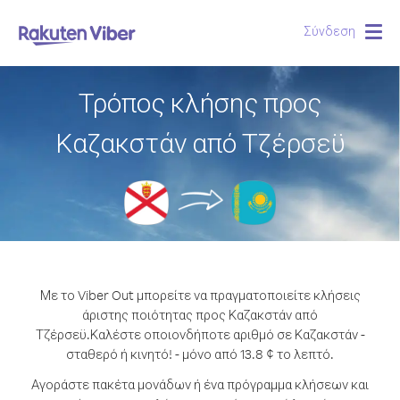
Σύνδεση
Togg
navig
Τρόπος κλήσης προς
Καζακστάν από Τζέρσεϋ
Με το Viber Out μπορείτε να πραγματοποιείτε κλήσεις
άριστης ποιότητας προς Καζακστάν από
Τζέρσεϋ.
Καλέστε οποιονδήποτε αριθμό σε Καζακστάν -
σταθερό ή κινητό! - μόνο από 13.8 ¢ το λεπτό.
Αγοράστε πακέτα μονάδων ή ένα πρόγραμμα κλήσεων και