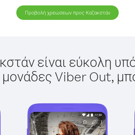
Προβολή χρεώσεων προς Καζακστάν
κστάν είναι εύκολη υπό
 μονάδες Viber Out, μπ