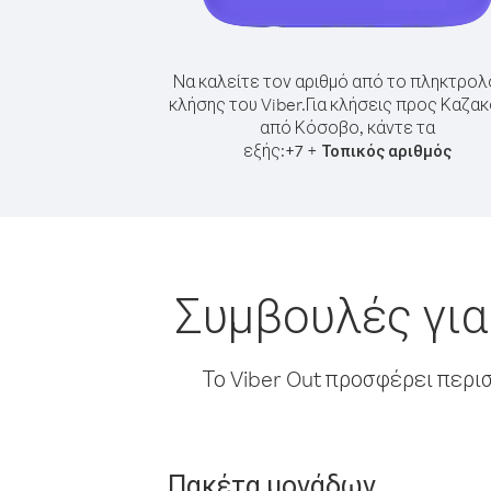
Να καλείτε τον αριθμό από το πληκτρολ
κλήσης του Viber.
Για κλήσεις προς Καζα
από Κόσοβο, κάντε τα
εξής:
+
+
7
Τοπικός αριθμός
Συμβουλές για
Το Viber Out προσφέρει περι
Πακέτα μονάδων