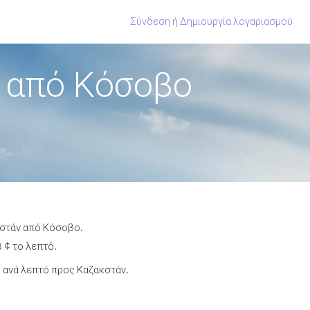
Σύνδεση
ή
Δημιουργία λογαριασμού
 από Κόσοβο
κστάν από Κόσοβο.
 ¢ το λεπτό.
 ανά λεπτό προς Καζακστάν.