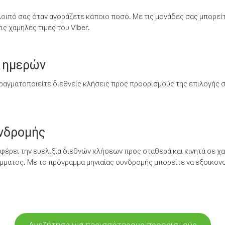
λοιπό σας όταν αγοράζετε κάποιο ποσό. Με τις μονάδες σας μπορεί
ς χαμηλές τιμές του Viber.
 ημερών
ραγματοποιείτε διεθνείς κλήσεις προς προορισμούς της επιλογής σ
υνδρομής
έρει την ευελιξία διεθνών κλήσεων προς σταθερά και κινητά σε χα
ματος. Με το πρόγραμμα μηνιαίας συνδρομής μπορείτε να εξοικονο
Αναζήτηση για περισσότερους προορισμούς