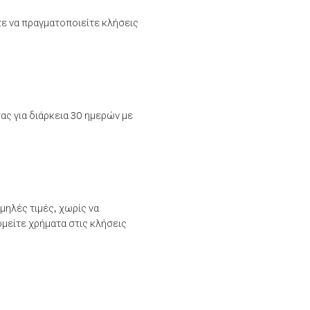
τε να πραγματοποιείτε κλήσεις
ας για διάρκεια 30 ημερών με
μηλές τιμές, χωρίς να
μείτε χρήματα στις κλήσεις