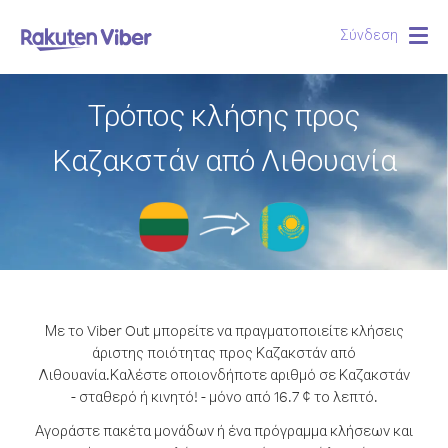
Σύνδεση
Togg
navig
Τρόπος κλήσης προς
Καζακστάν από Λιθουανία
Με το Viber Out μπορείτε να πραγματοποιείτε κλήσεις
άριστης ποιότητας προς Καζακστάν από
Λιθουανία.
Καλέστε οποιονδήποτε αριθμό σε Καζακστάν
- σταθερό ή κινητό! - μόνο από 16.7 ¢ το λεπτό.
Αγοράστε πακέτα μονάδων ή ένα πρόγραμμα κλήσεων και