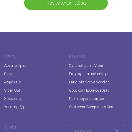
Κάντε λήψη τώρα
VIBER
ΕΤΑΙΡΕΊΑ
Δυνατότητες
Σχετικά με το Viber
Blog
Επιχειρηματικό κέντρο
Ασφάλεια
Ευκαιρίες συνεργασίας
Viber Out
Όροι και Προϋποθέσεις
Χρεώσεις
Πολιτική απορρήτου
Υποστήριξη
Customer Complaints Code
ΛΉΨΗ
Ελληνικά