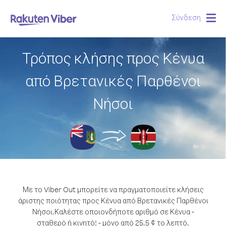
Σύνδεση
Togg
navig
Τρόπος κλήσης προς Κένυα
από Βρετανικές Παρθένοι
Νήσοι
Με το Viber Out μπορείτε να πραγματοποιείτε κλήσεις
άριστης ποιότητας προς Κένυα από Βρετανικές Παρθένοι
Νήσοι.
Καλέστε οποιονδήποτε αριθμό σε Κένυα -
σταθερό ή κινητό! - μόνο από 25.5 ¢ το λεπτό.