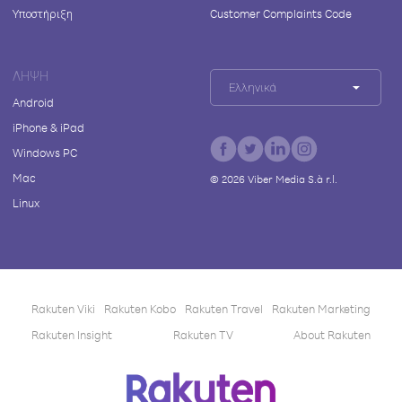
Υποστήριξη
Customer Complaints Code
ΛΉΨΗ
Ελληνικά
Android
iPhone & iPad
Windows PC
Mac
©
2026
Viber Media S.à r.l.
Linux
Rakuten Viki
Rakuten Kobo
Rakuten Travel
Rakuten Marketing
Rakuten Insight
Rakuten TV
About Rakuten