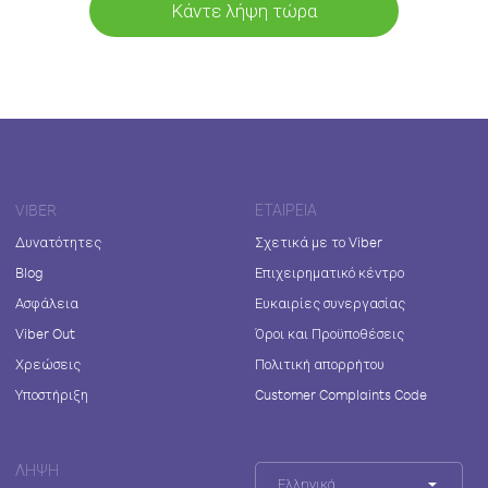
Κάντε λήψη τώρα
VIBER
ΕΤΑΙΡΕΊΑ
Δυνατότητες
Σχετικά με το Viber
Blog
Επιχειρηματικό κέντρο
Ασφάλεια
Ευκαιρίες συνεργασίας
Viber Out
Όροι και Προϋποθέσεις
Χρεώσεις
Πολιτική απορρήτου
Υποστήριξη
Customer Complaints Code
ΛΉΨΗ
Ελληνικά