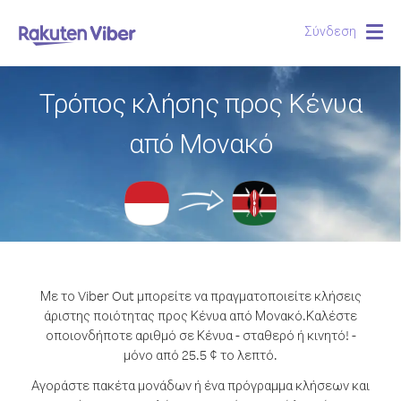
Σύνδεση
Togg
navig
Τρόπος κλήσης προς Κένυα
από Μονακό
Με το Viber Out μπορείτε να πραγματοποιείτε κλήσεις
άριστης ποιότητας προς Κένυα από Μονακό.
Καλέστε
οποιονδήποτε αριθμό σε Κένυα - σταθερό ή κινητό! -
μόνο από 25.5 ¢ το λεπτό.
Αγοράστε πακέτα μονάδων ή ένα πρόγραμμα κλήσεων και