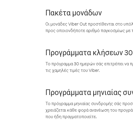
Πακέτα μονάδων
Οι μονάδες Viber Out προστίθενται στο υπό
προς οποιονδήποτε αριθμό παγκοσμίως με τι
Προγράμματα κλήσεων 30
Το πρόγραμμα 30 ημερών σάς επιτρέπει να π
τις χαμηλές τιμές του Viber.
Προγράμματα μηνιαίας σ
Το πρόγραμμα μηνιαίας συνδρομής σάς προσφ
χρειάζεται κάθε φορά ανανέωση του προγράμ
που ήδη πραγματοποιείτε.