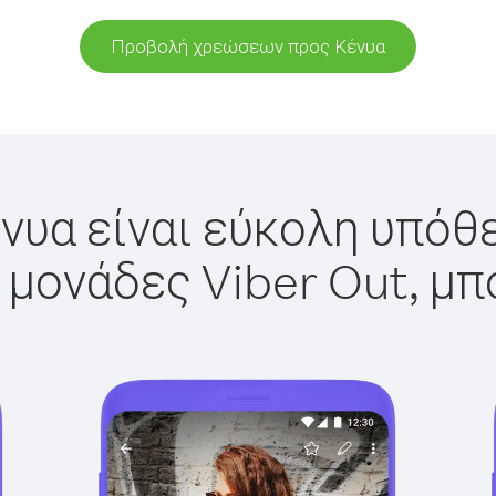
Προβολή χρεώσεων προς Κένυα
νυα είναι εύκολη υπόθε
 μονάδες Viber Out, μπ