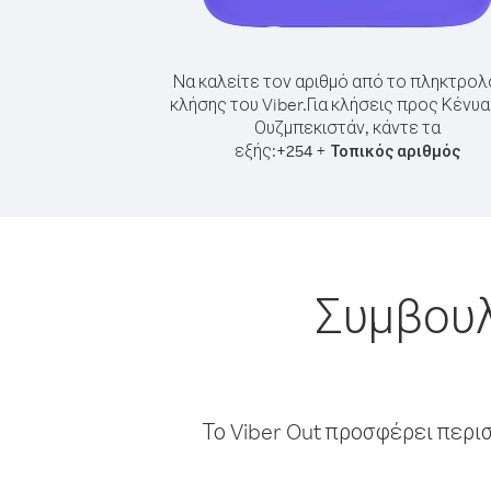
Να καλείτε τον αριθμό από το πληκτρολ
κλήσης του Viber.
Για κλήσεις προς Κένυ
Ουζμπεκιστάν, κάντε τα
εξής:
+
+
254
Τοπικός αριθμός
Συμβουλ
Το Viber Out προσφέρει περι