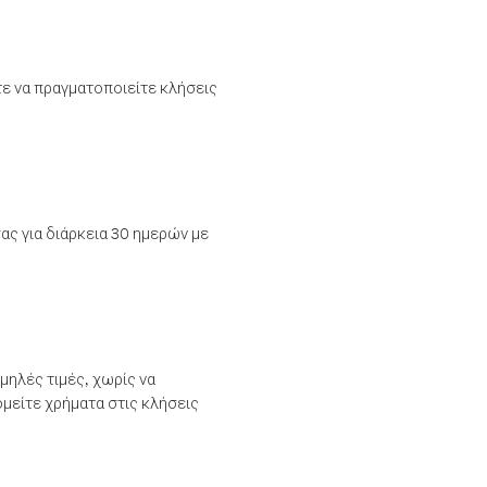
τε να πραγματοποιείτε κλήσεις
ας για διάρκεια 30 ημερών με
μηλές τιμές, χωρίς να
μείτε χρήματα στις κλήσεις