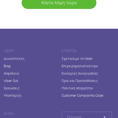
Κάντε λήψη τώρα
VIBER
ΕΤΑΙΡΕΊΑ
Δυνατότητες
Σχετικά με το Viber
Blog
Επιχειρηματικό κέντρο
Ασφάλεια
Ευκαιρίες συνεργασίας
Viber Out
Όροι και Προϋποθέσεις
Χρεώσεις
Πολιτική απορρήτου
Υποστήριξη
Customer Complaints Code
ΛΉΨΗ
Ελληνικά