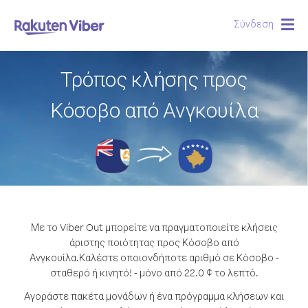
Σύνδεση
Togg
navig
Τρόπος κλήσης προς
Κόσοβο από Ανγκουίλα
Με το Viber Out μπορείτε να πραγματοποιείτε κλήσεις
άριστης ποιότητας προς Κόσοβο από
Ανγκουίλα.
Καλέστε οποιονδήποτε αριθμό σε Κόσοβο -
σταθερό ή κινητό! - μόνο από 22.0 ¢ το λεπτό.
Αγοράστε πακέτα μονάδων ή ένα πρόγραμμα κλήσεων και