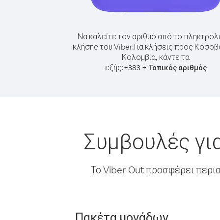
Να καλείτε τον αριθμό από το πληκτρολ
κλήσης του Viber.
Για κλήσεις προς Κόσοβ
Κολομβία, κάντε τα
εξής:
+
+
383
Τοπικός αριθμός
Συμβουλές γι
Το Viber Out προσφέρει περι
Πακέτα μονάδων