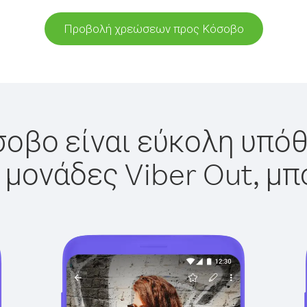
Προβολή χρεώσεων προς Κόσοβο
οβο είναι εύκολη υπόθ
 μονάδες Viber Out, μπ