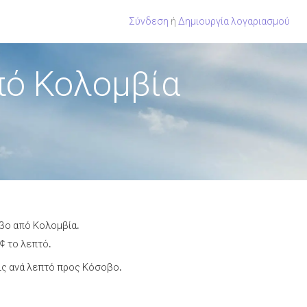
Σύνδεση
ή
Δημιουργία λογαριασμού
πό Κολομβία
οβο από Κολομβία.
¢ το λεπτό.
ις ανά λεπτό προς Κόσοβο.