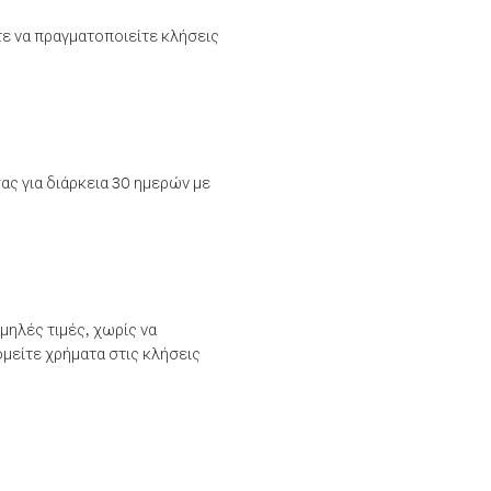
τε να πραγματοποιείτε κλήσεις
ας για διάρκεια 30 ημερών με
μηλές τιμές, χωρίς να
μείτε χρήματα στις κλήσεις