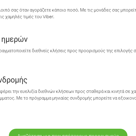
λοιπό σας όταν αγοράζετε κάποιο ποσό. Με τις μονάδες σας μπορεί
ς χαμηλές τιμές του Viber.
 ημερών
ραγματοποιείτε διεθνείς κλήσεις προς προορισμούς της επιλογής σ
υνδρομής
έρει την ευελιξία διεθνών κλήσεων προς σταθερά και κινητά σε χα
ματος. Με το πρόγραμμα μηνιαίας συνδρομής μπορείτε να εξοικονο
Αναζήτηση για περισσότερους προορισμούς