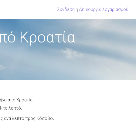
Σύνδεση
ή
Δημιουργία λογαριασμού
πό Κροατία
οβο από Κροατία.
¢ το λεπτό.
ις ανά λεπτό προς Κόσοβο.