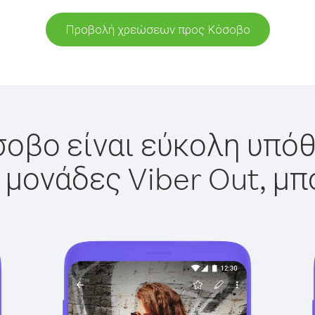
Προβολή χρεώσεων προς Κόσοβο
οβο είναι εύκολη υπόθ
 μονάδες Viber Out, μπ