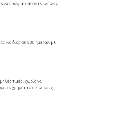
τε να πραγματοποιείτε κλήσεις
ας για διάρκεια 30 ημερών με
μηλές τιμές, χωρίς να
μείτε χρήματα στις κλήσεις