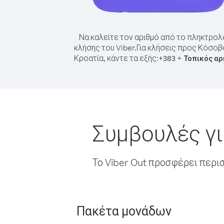
Να καλείτε τον αριθμό από το πληκτρολ
κλήσης του Viber.
Για κλήσεις προς Κόσοβ
Κροατία, κάντε τα εξής:
+
+
383
Τοπικός αρ
Συμβουλές γι
Το Viber Out προσφέρει περι
Πακέτα μονάδων